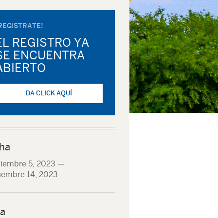
REGISTRATE!
EL REGISTRO YA
SE ENCUENTRA
ABIERTO
DA CLICK AQUÍ
ha
iembre 5, 2023
—
iembre 14, 2023
a