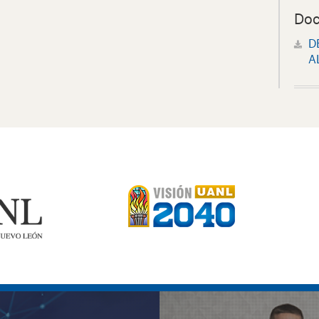
Doc
D
A