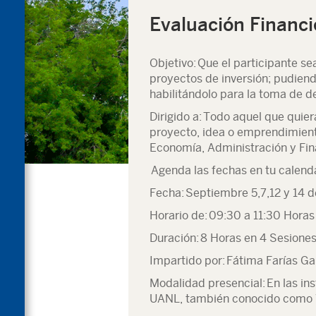
Evaluación Financi
Objetivo:
Que el participante se
proyectos de inversión; pudiend
habilitándolo para la toma de d
Dirigido a:
Todo aquel que quiera
proyecto, idea o emprendimien
Economía, Administración y Fin
Agenda las fechas en tu calend
Fecha:
Septiembre 5,7,12 y 14 
Horario de:
09:30 a 11:30 Horas
Duración:
8 Horas en 4 Sesione
Impartido por:
Fátima Farías Gar
Modalidad presencial:
En las in
UANL, también conocido como 