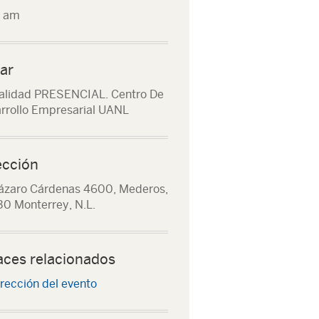
0 am
ar
lidad PRESENCIAL. Centro De
rrollo Empresarial UANL
ección
ázaro Cárdenas 4600, Mederos,
0 Monterrey, N.L.
aces relacionados
rección del evento