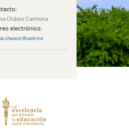
tacto:
na Chávez Carmona
reo electrónico:
a.chavezc@uanl.mx