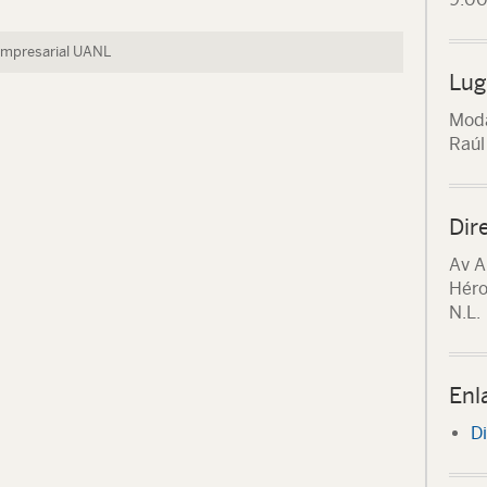
Empresarial UANL
Lug
Moda
Raúl
Dir
Av A
Héro
N.L.
Enl
Di