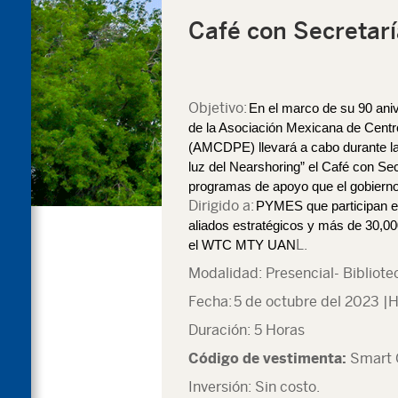
Café con Secretar
Objetivo:
En el marco de su 90 ani
de la Asociación Mexicana de Centr
(AMCDPE) llevará a cabo durante la 
luz del Nearshoring” el Café con S
programas de apoyo que el gobiern
Dirigido a:
PYMES que participan
aliados estratégicos y más de 30,0
L.
el WTC MTY UAN
Modalidad:
Presencial- Bibliote
Fecha:
5 de octubre del 2023 |H
Duración:
5 Horas
Código de vestimenta:
Smart 
Inversión:
Sin costo.