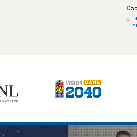
Doc
D
A