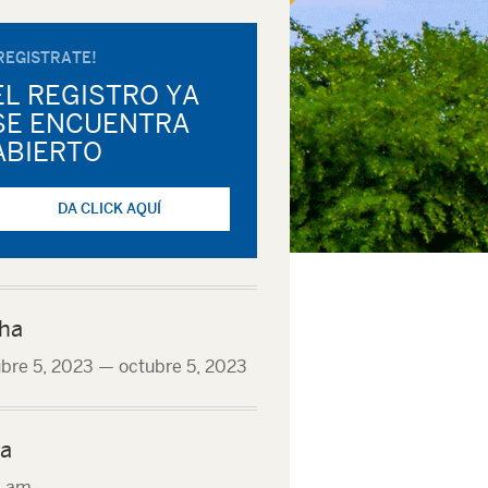
REGISTRATE!
EL REGISTRO YA
SE ENCUENTRA
ABIERTO
DA CLICK AQUÍ
ha
bre 5, 2023
—
octubre 5, 2023
a
0 am