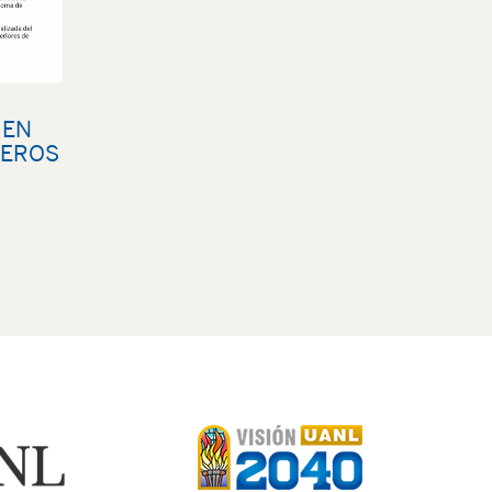
 EN
JEROS