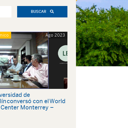
BUSCAR
mico
Ago 2023
versidad de
ín conversó con el World
 Center Monterrey –