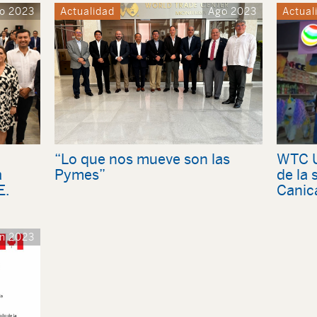
o 2023
Actualidad
Ago 2023
Actual
“Lo que nos mueve son las
WTC U
a
Pymes”
de la
E.
Canic
n 2023