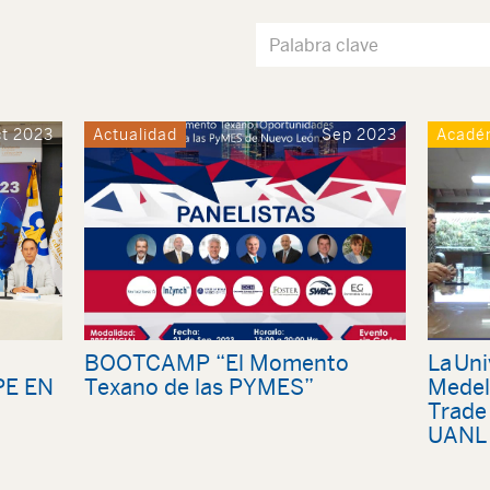
t 2023
Actualidad
Sep 2023
Acadé
BOOTCAMP “El Momento
La Uni
E EN
Texano de las PYMES”
Medell
Trade
UANL