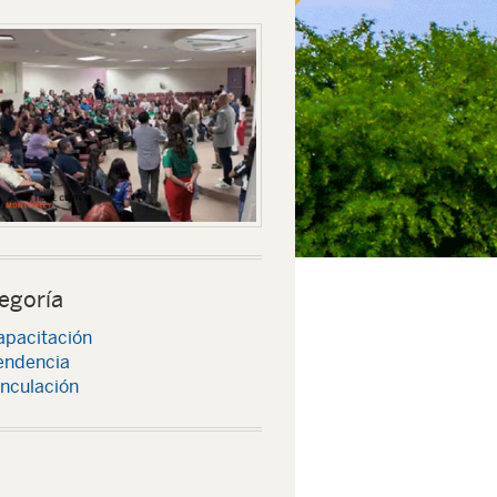
egoría
apacitación
endencia
inculación