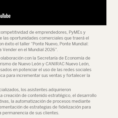
la competitividad de emprendedores, PyMEs y
 las oportunidades comerciales que traerá el
n éxito el taller “Ponte Nuevo, Ponte Mundial:
a Vender en el Mundial 2026”.
n colaboración con la Secretaría de Economía de
Turismo de Nuevo León y CANIRAC Nuevo León,
esados en potenciar el uso de las redes sociales
a para incrementar sus ventas y fortalecer la
ializados, los asistentes adquirieron
a creación de contenido estratégico, el desarrollo
tivas, la automatización de procesos mediante
lementación de estrategias de fidelización para
a permanencia de sus clientes.